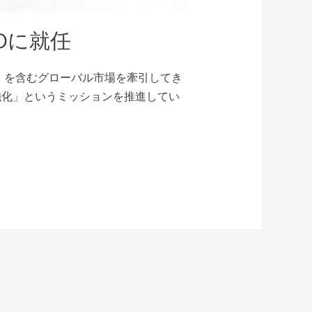
Oに就任
C）を含むグローバル市場を牽引してき
強化」というミッションを推進してい