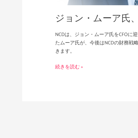
ェ
ジョン・ムーア氏、
ン
ス
の
NCDは、ジョン・ムーア氏をCFOに
CFO
たムーア氏が、今後はNCDの財務戦
に
きます。
就
任
続きを読む »