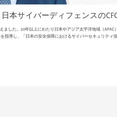
日本サイバーディフェンスのCF
迎えました。20年以上にわたり日本やアジア太平洋地域（APA
略を指導し、「日本の安全保障におけるサイバーセキュリティ
ENGLISH
(
英語
)
日本語