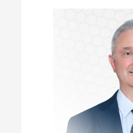
ジ
ョ
ン・
ム
ー
ア
氏、
日
本
サ
イ
バ
ー
デ
ィ
フ