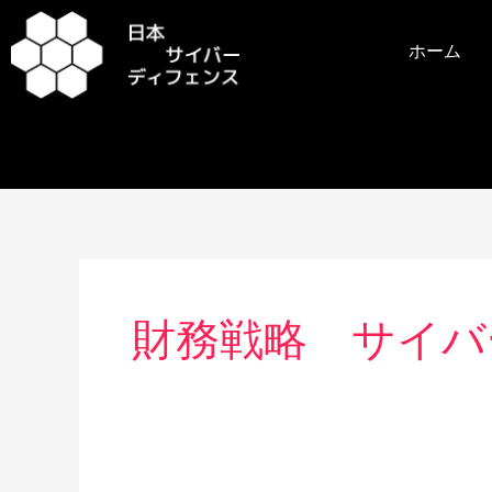
内
容
ホーム
を
ス
キ
ッ
プ
財務戦略 サイバ