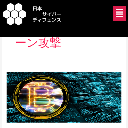
内
メ
容
ニ
を
ュ
暗号サプライチェ
ス
ー
キ
ーン攻撃
ッ
プ
リ
ー
ダ
ー
シ
ッ
プ
と