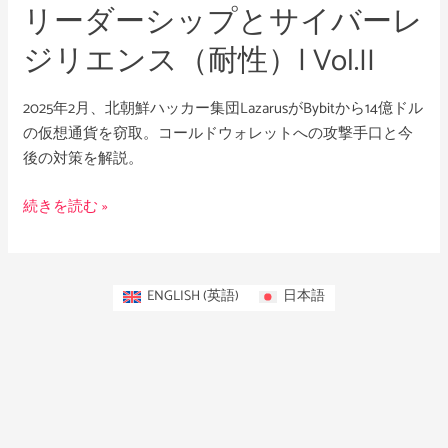
リーダーシップとサイバーレ
サ
イ
ジリエンス（耐性）| Vol.II
バ
ー
2025年2月、北朝鮮ハッカー集団LazarusがBybitから14億ドル
レ
の仮想通貨を窃取。コールドウォレットへの攻撃手口と今
ジ
後の対策を解説。
リ
エ
続きを読む »
ン
ス
（耐
性）|
ENGLISH
(
英語
)
日本語
Vol.II