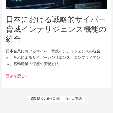
戦
略
日本における戦略的サイバー
的
サ
脅威インテリジェンス機能の
イ
統合
バ
ー
脅
日本企業におけるサイバー脅威インテリジェンスの統合
威
と、それによるサイバーレジリエンス、コンプライアン
イ
ス、基幹産業の保護の実現方法
ン
テ
続きを読む »
リ
ジ
ェ
ENGLISH
(
英語
)
日本語
ン
ス
機