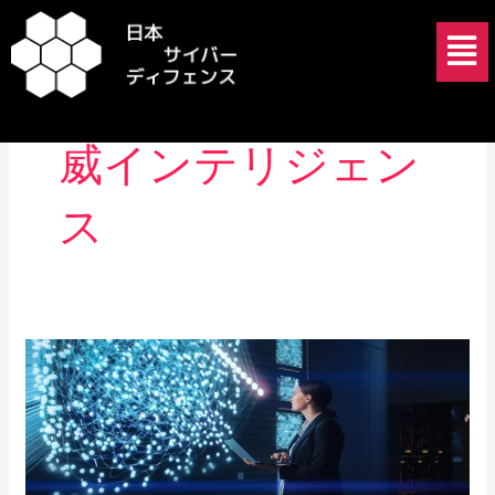
内
メ
容
ニ
を
ュ
日本 サイバー脅
ス
ー
キ
威インテリジェン
ッ
プ
ス
日
本
に
お
け
る