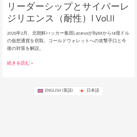
リーダーシップとサイバーレ
サ
イ
ジリエンス（耐性）| Vol.II
バ
ー
2025年2月、北朝鮮ハッカー集団LazarusがBybitから14億ドル
レ
の仮想通貨を窃取。コールドウォレットへの攻撃手口と今
ジ
後の対策を解説。
リ
エ
続きを読む »
ン
ス
（耐
性）|
ENGLISH
(
英語
)
日本語
Vol.II