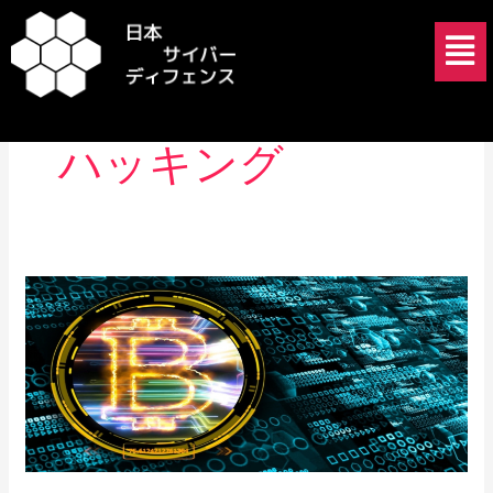
内
メ
容
ニ
を
ュ
北朝鮮国家による
ス
ー
キ
ハッキング
ッ
プ
リ
ー
ダ
ー
シ
ッ
プ
と