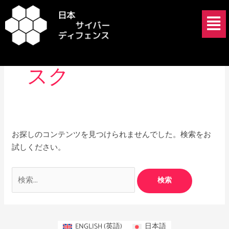
内
検
メ
容
索
ニ
を
対
ュ
ランサムウェアリ
ス
象:
ー
キ
スク
ッ
プ
お探しのコンテンツを見つけられませんでした。検索をお
試しください。
ENGLISH
(
英語
)
日本語