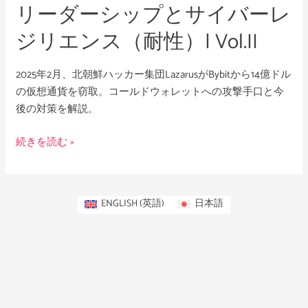
リーダーシップとサイバーレ
サ
イ
ジリエンス（耐性）| Vol.II
バ
ー
2025年2月、北朝鮮ハッカー集団LazarusがBybitから14億ドル
レ
の仮想通貨を窃取。コールドウォレットへの攻撃手口と今
ジ
後の対策を解説。
リ
エ
続きを読む »
ン
ス
（耐
性）|
ENGLISH
(
英語
)
日本語
Vol.II