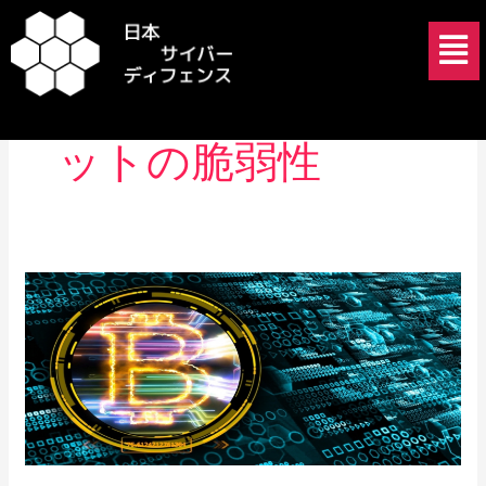
内
メ
容
ニ
を
ュ
マルチシグウォレ
ス
ー
キ
ットの脆弱性
ッ
プ
リ
ー
ダ
ー
シ
ッ
プ
と