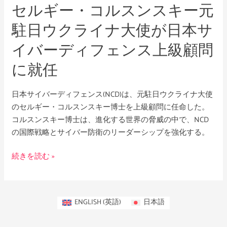
セルギー・コルスンスキー元
ス
キ
駐日ウクライナ大使が日本サ
ー
イバーディフェンス上級顧問
元
駐
に就任
日
ウ
日本サイバーディフェンス(NCD)は、元駐日ウクライナ大使
ク
のセルギー・コルスンスキー博士を上級顧問に任命した。
ラ
コルスンスキー博士は、進化する世界の脅威の中で、NCD
イ
の国際戦略とサイバー防衛のリーダーシップを強化する。
ナ
大
続きを読む »
使
が
日
本
ENGLISH
(
英語
)
日本語
サ
イ