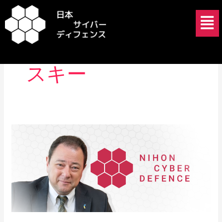
内
メ
容
ニ
を
ュ
セルジ・コルスン
ス
ー
キ
スキー
ッ
プ
セ
ル
ギ
ー・
コ
ル
ス
ン