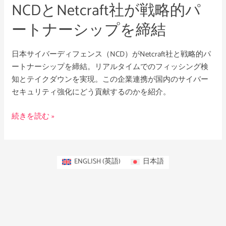
NCDとNetcraft社が戦略的パ
パ
ー
ートナーシップを締結
ト
ナ
日本サイバーディフェンス（NCD）がNetcraft社と戦略的パ
ー
ートナーシップを締結。リアルタイムでのフィッシング検
シ
知とテイクダウンを実現。この企業連携が国内のサイバー
ッ
セキュリティ強化にどう貢献するのかを紹介。
プ
を
続きを読む »
締
結
ENGLISH
(
英語
)
日本語