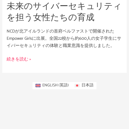
未来のサイバーセキュリティ
キ
ュ
を担う女性たちの育成
リ
テ
NCDが北アイルランドの首府ベルファストで開催された
ィ
Empower Girlsに出展。全国22校から約600人の女子学生にサ
を
イバーセキュリティの体験と職業意識を提供しました。
担
う
続きを読む »
女
性
た
ち
ENGLISH
(
英語
)
日本語
の
育
成