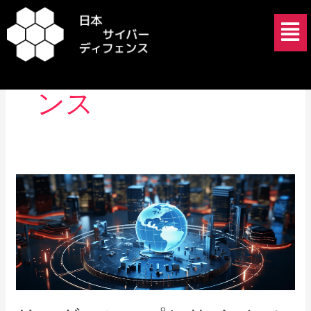
内
メ
容
ニ
を
ュ
サイバーレジリエ
ス
ー
キ
ンス
ッ
プ
リ
ー
ダ
ー
シ
ッ
プ
と