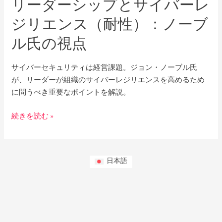
リーダーシップとサイバーレ
サ
ジリエンス（耐性）：ノーブ
イ
バ
ル氏の視点​
ー
レ
サイバーセキュリティは経営課題。ジョン・ノーブル氏
ジ
が、リーダーが組織のサイバーレジリエンスを高めるため
リ
に問うべき重要なポイントを解説。
エ
ン
続きを読む »
ス
（耐
性）：
ノ
日本語
ー
ブ
ル
氏
の