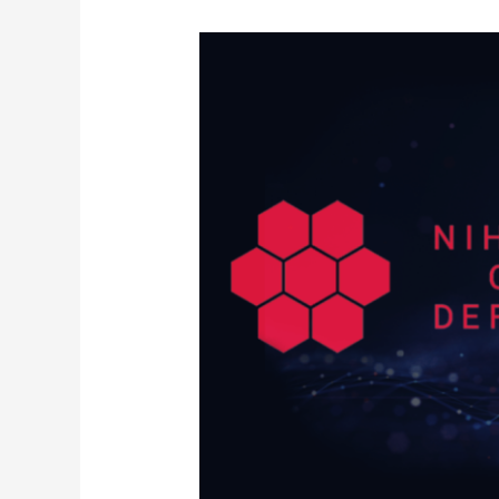
NCD
と
Netcraft
社
が
戦
略
的
パ
ー
ト
ナ
ー
シ
ッ
プ