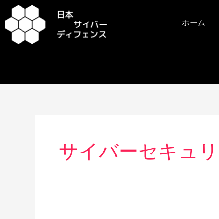
内
容
ホーム
を
ス
キ
ッ
プ
サイバーセキュリ