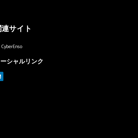
関連サイト
CyberEnso
ソーシャルリンク
L
n
k
e
d
n