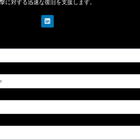
撃に対する迅速な復旧を支援します。
L
i
n
k
e
d
i
n