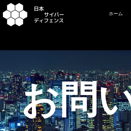
内
容
ホーム
を
ス
キ
ッ
プ
お問